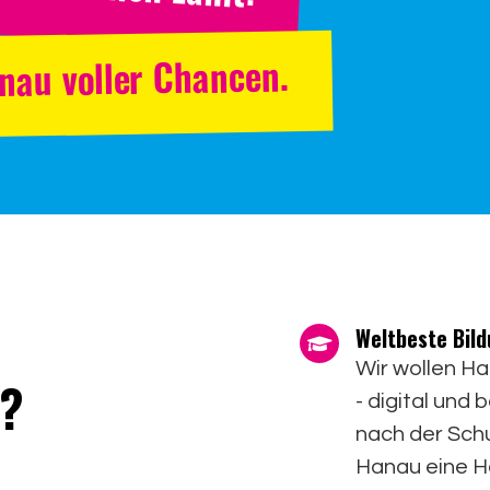
nau voller Chancen.
Weltbeste Bild
Wir wollen H
n?
- digital und 
nach der Schu
Hanau eine H