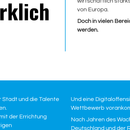
rklich
wirtschaftlich stär
von Europa.
Doch in vielen Bere
werden.
r Stadt und die Talente
Und eine Digitaloffens
en.
Wettbewerb voranko
mit der Errichtung
Nach Jahren des Wac
tigen
Deutschland und der R