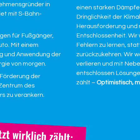
nehmensgründer in
einen starken Dämpf
t mit S-Bahn-
Dringlichkeit der Klima
Herausforderung und 
ngen für Fußgänger,
Entschlossenheit. Wir 
uto. Mit einem
Fehlern zu lernen, sta
ung und Anwendung der
zurückzukehren. Wir wo
rgie von morgen.
verlieren und mit Neb
entschlossen Lösungen 
 Förderung der
zählt –
Optimistisch, 
 Zentrum des
rs zu verankern.
zt wirklich zählt: