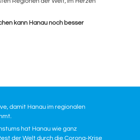
ksten Regionen der Welt, im Herzen
ichen kann Hanau noch besser
ive, damit Hanau im regionalen
mmt.
hstums hat Hanau wie ganz
est der Welt durch die Corona-Krise