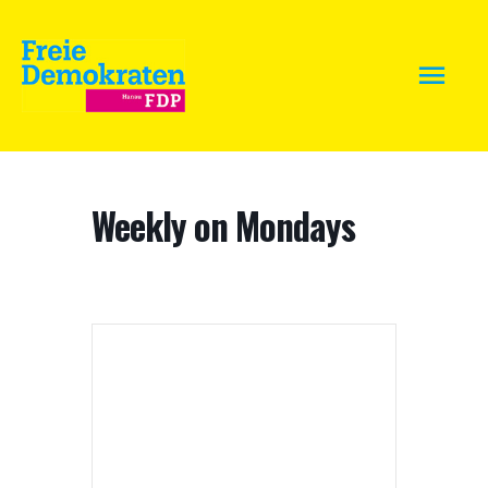
Weekly on Mondays
+ Zu Google Kalender hinzufügen
+ iCal / Outlook export